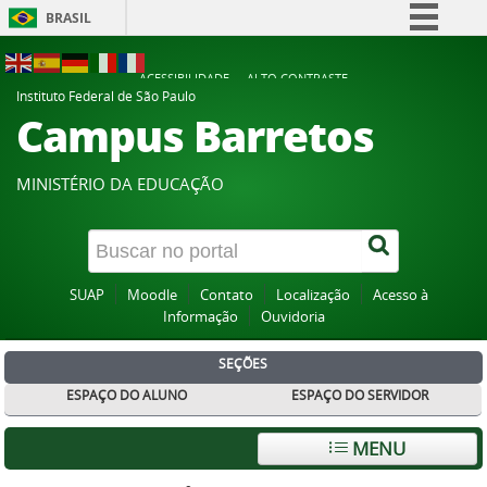
BRASIL
Simplifique!
ACESSIBILIDADE
ALTO CONTRASTE
Comunica BR
Instituto Federal de São Paulo
Campus Barretos
Participe
Acesso à informação
MINISTÉRIO DA EDUCAÇÃO
Legislação
Canais
SUAP
Moodle
Contato
Localização
Acesso à
Informação
Ouvidoria
SEÇÕES
ESPAÇO DO ALUNO
ESPAÇO DO SERVIDOR
MENU