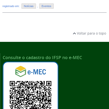
registrado em:
Notícias
,
Eventos
Voltar para o topo
Consulte o cadastro do IFSP no e-MEC