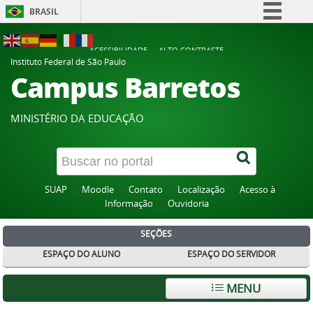
BRASIL
Simplifique!
ACESSIBILIDADE
ALTO CONTRASTE
Comunica BR
Instituto Federal de São Paulo
Campus Barretos
Participe
Acesso à informação
MINISTÉRIO DA EDUCAÇÃO
Legislação
Canais
SUAP
Moodle
Contato
Localização
Acesso à
Informação
Ouvidoria
SEÇÕES
ESPAÇO DO ALUNO
ESPAÇO DO SERVIDOR
MENU