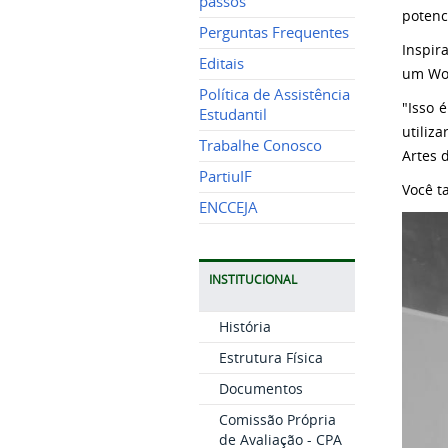
passos
potenc
Perguntas Frequentes
Inspir
Editais
um Wor
Política de Assistência
"Isso 
Estudantil
utiliz
Trabalhe Conosco
Artes 
PartiuIF
Você t
ENCCEJA
INSTITUCIONAL
História
Estrutura Física
Documentos
Comissão Própria
de Avaliação - CPA