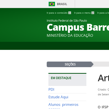
BRASIL
Ir para o conteúdo
1
Ir para o menu
2
Ir para a
Instituto Federal de São Paulo
Campus Barr
MINISTÉRIO DA EDUCAÇÃO
SEÇÕES
Ar
EM DESTAQUE
PDI
Criado: 
de Setem
Estude Aqui
Alunos: primeiros
O IFSP