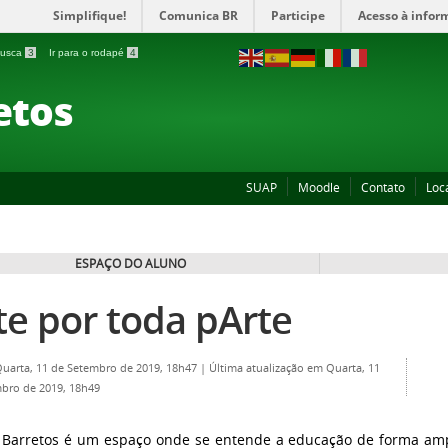
Simplifique!
Comunica BR
Participe
Acesso à infor
 busca
3
Ir para o rodapé
4
etos
SUAP
Moodle
Contato
Loc
ESPAÇO DO ALUNO
te por toda pArte
Quarta, 11 de Setembro de 2019, 18h47
|
Última atualização em Quarta, 11
bro de 2019, 18h49
 Barretos é um espaço onde se entende a educação de forma amp