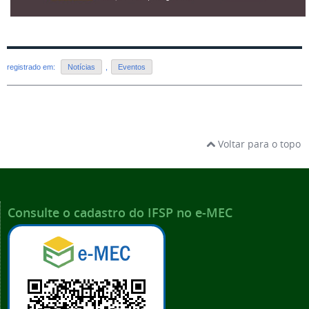
registrado em:
Notícias
,
Eventos
Voltar para o topo
Consulte o cadastro do IFSP no e-MEC