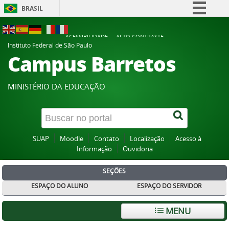
BRASIL
Simplifique!
ACESSIBILIDADE
ALTO CONTRASTE
Comunica BR
Instituto Federal de São Paulo
Campus Barretos
Participe
Acesso à informação
MINISTÉRIO DA EDUCAÇÃO
Legislação
Canais
SUAP
Moodle
Contato
Localização
Acesso à
Informação
Ouvidoria
SEÇÕES
ESPAÇO DO ALUNO
ESPAÇO DO SERVIDOR
MENU