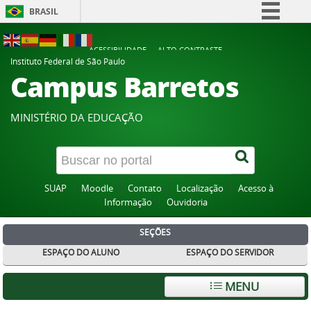
BRASIL
Simplifique!
ACESSIBILIDADE
ALTO CONTRASTE
Comunica BR
Instituto Federal de São Paulo
Campus Barretos
Participe
Acesso à informação
MINISTÉRIO DA EDUCAÇÃO
Legislação
Canais
SUAP
Moodle
Contato
Localização
Acesso à
Informação
Ouvidoria
SEÇÕES
ESPAÇO DO ALUNO
ESPAÇO DO SERVIDOR
MENU