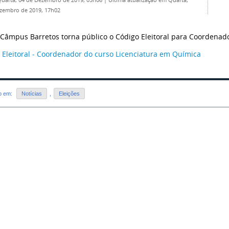
Quarta, 04 de Dezembro de 2019, 05h06
|
Última atualização em Quarta,
zembro de 2019, 17h02
 Câmpus Barretos torna público o Código Eleitoral para Coordenad
 Eleitoral - Coordenador do curso Licenciatura em Química
do em:
Notícias
,
Eleições