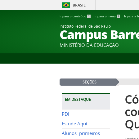
BRASIL
Ir para o conteúdo
1
Ir para o menu
2
Ir para a
Instituto Federal de São Paulo
Campus Barr
MINISTÉRIO DA EDUCAÇÃO
SEÇÕES
Có
EM DESTAQUE
co
PDI
Qu
Estude Aqui
Alunos: primeiros