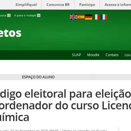
Simplifique!
Comunica BR
Participe
Acesso à infor
 busca
3
Ir para o rodapé
4
etos
SUAP
Moodle
Contato
Loc
ESPAÇO DO ALUNO
digo eleitoral para eleiçã
ordenador do curso Licen
ímica