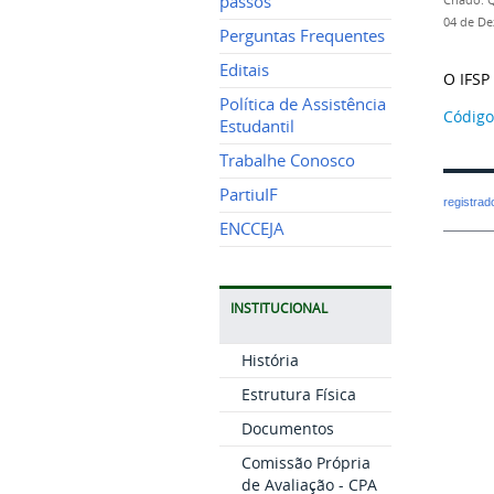
passos
Criado: 
04 de De
Perguntas Frequentes
Editais
O IFSP
Política de Assistência
Código
Estudantil
Trabalhe Conosco
PartiuIF
registra
ENCCEJA
INSTITUCIONAL
História
Estrutura Física
Documentos
Comissão Própria
de Avaliação - CPA