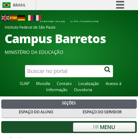
BRASIL
Simplifique!
ACESSIBILIDADE
ALTO CONTRASTE
Comunica BR
Instituto Federal de São Paulo
Campus Barretos
Participe
Acesso à informação
MINISTÉRIO DA EDUCAÇÃO
Legislação
Canais
SUAP
Moodle
Contato
Localização
Acesso à
Informação
Ouvidoria
SEÇÕES
ESPAÇO DO ALUNO
ESPAÇO DO SERVIDOR
MENU