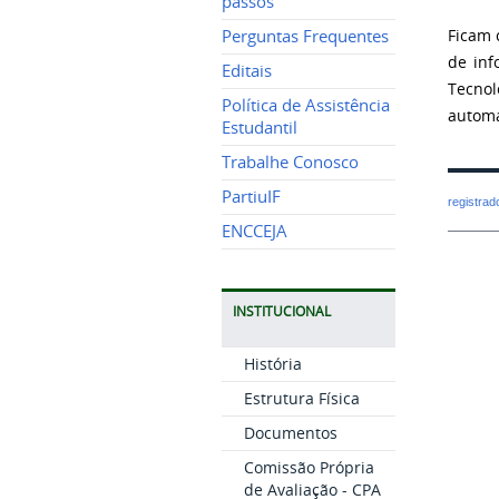
passos
Ficam 
Perguntas Frequentes
de inf
Editais
Tecnol
Política de Assistência
automa
Estudantil
Trabalhe Conosco
PartiuIF
registra
ENCCEJA
INSTITUCIONAL
História
Estrutura Física
Documentos
Comissão Própria
de Avaliação - CPA