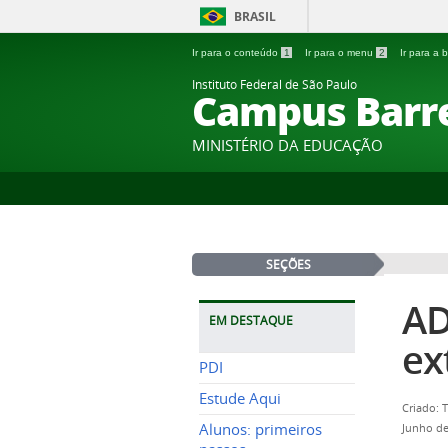
BRASIL
Ir para o conteúdo
1
Ir para o menu
2
Ir para a
Instituto Federal de São Paulo
Campus Barr
MINISTÉRIO DA EDUCAÇÃO
SEÇÕES
AD
EM DESTAQUE
ex
PDI
Estude Aqui
Criado: 
Alunos: primeiros
Junho de