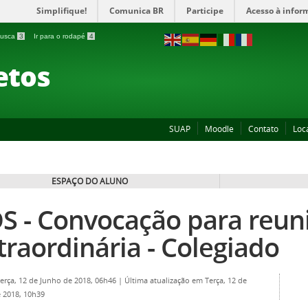
Simplifique!
Comunica BR
Participe
Acesso à infor
 busca
3
Ir para o rodapé
4
etos
SUAP
Moodle
Contato
Loc
ESPAÇO DO ALUNO
S - Convocação para reun
traordinária - Colegiado
Terça, 12 de Junho de 2018, 06h46
|
Última atualização em Terça, 12 de
 2018, 10h39