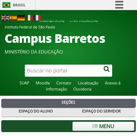
BRASIL
Simplifique!
ACESSIBILIDADE
ALTO CONTRASTE
Comunica BR
Instituto Federal de São Paulo
Campus Barretos
Participe
Acesso à informação
MINISTÉRIO DA EDUCAÇÃO
Legislação
Canais
SUAP
Moodle
Contato
Localização
Acesso à
Informação
Ouvidoria
SEÇÕES
ESPAÇO DO ALUNO
ESPAÇO DO SERVIDOR
MENU