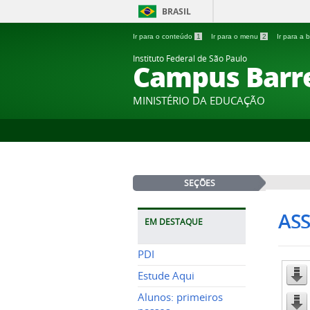
BRASIL
Ir para o conteúdo
1
Ir para o menu
2
Ir para a
Instituto Federal de São Paulo
Campus Barr
MINISTÉRIO DA EDUCAÇÃO
SEÇÕES
ASS
EM DESTAQUE
PDI
Estude Aqui
Alunos: primeiros