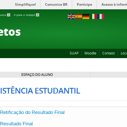
Simplifique!
Comunica BR
Participe
Acesso à infor
 busca
3
Ir para o rodapé
4
etos
SUAP
Moodle
Contato
Loc
ESPAÇO DO ALUNO
ISTÊNCIA ESTUDANTIL
Retificação do Resultado Final
Resultado Final