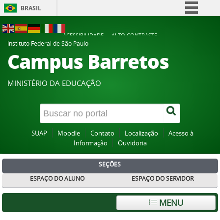
BRASIL
Simplifique!
ACESSIBILIDADE
ALTO CONTRASTE
Comunica BR
Instituto Federal de São Paulo
Campus Barretos
Participe
Acesso à informação
MINISTÉRIO DA EDUCAÇÃO
Legislação
Canais
SUAP
Moodle
Contato
Localização
Acesso à
Informação
Ouvidoria
SEÇÕES
ESPAÇO DO ALUNO
ESPAÇO DO SERVIDOR
MENU