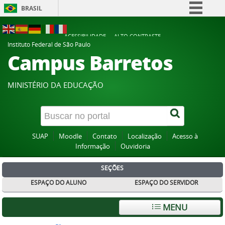
BRASIL
Simplifique!
ACESSIBILIDADE
ALTO CONTRASTE
Comunica BR
Instituto Federal de São Paulo
Campus Barretos
Participe
Acesso à informação
MINISTÉRIO DA EDUCAÇÃO
Legislação
Canais
SUAP
Moodle
Contato
Localização
Acesso à
Informação
Ouvidoria
SEÇÕES
ESPAÇO DO ALUNO
ESPAÇO DO SERVIDOR
MENU