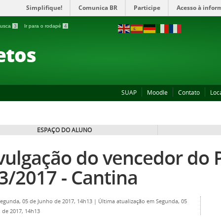
Simplifique!
Comunica BR
Participe
Acesso à infor
 busca
3
Ir para o rodapé
4
etos
SUAP
Moodle
Contato
Loc
ESPAÇO DO ALUNO
vulgação do vencedor do 
3/2017 - Cantina
Segunda, 05 de Junho de 2017, 14h13
|
Última atualização em Segunda, 05
 de 2017, 14h13