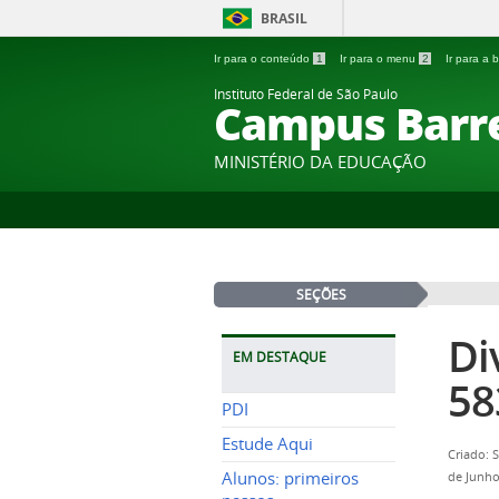
BRASIL
Ir para o conteúdo
1
Ir para o menu
2
Ir para a
Instituto Federal de São Paulo
Campus Barr
MINISTÉRIO DA EDUCAÇÃO
SEÇÕES
Di
EM DESTAQUE
58
PDI
Estude Aqui
Criado: 
Alunos: primeiros
de Junho