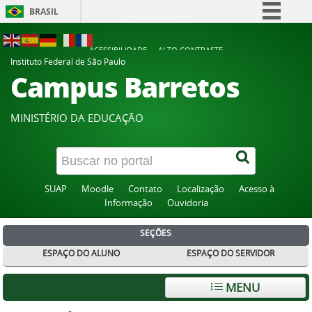
BRASIL
Simplifique!
ACESSIBILIDADE
ALTO CONTRASTE
Comunica BR
Instituto Federal de São Paulo
Campus Barretos
Participe
Acesso à informação
MINISTÉRIO DA EDUCAÇÃO
Legislação
Canais
SUAP
Moodle
Contato
Localização
Acesso à
Informação
Ouvidoria
SEÇÕES
ESPAÇO DO ALUNO
ESPAÇO DO SERVIDOR
MENU