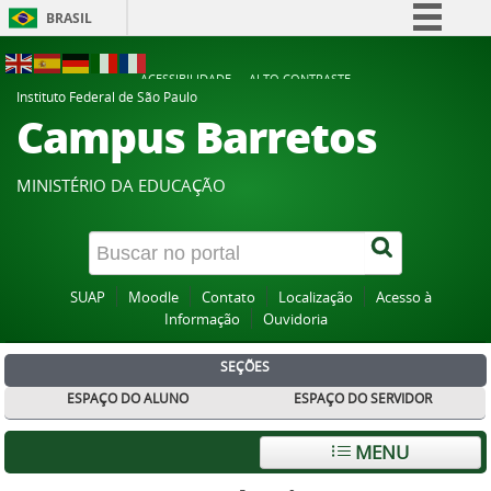
BRASIL
Simplifique!
ACESSIBILIDADE
ALTO CONTRASTE
Comunica BR
Instituto Federal de São Paulo
Campus Barretos
Participe
Acesso à informação
MINISTÉRIO DA EDUCAÇÃO
Legislação
Canais
SUAP
Moodle
Contato
Localização
Acesso à
Informação
Ouvidoria
SEÇÕES
ESPAÇO DO ALUNO
ESPAÇO DO SERVIDOR
MENU