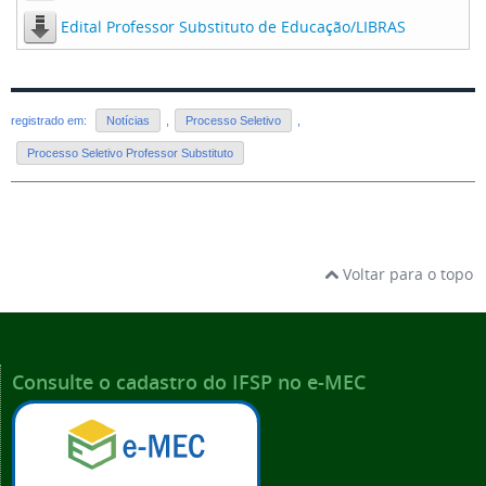
Edital Professor Substituto de Educação/LIBRAS
registrado em:
Notícias
,
Processo Seletivo
,
Processo Seletivo Professor Substituto
Voltar para o topo
Consulte o cadastro do IFSP no e-MEC