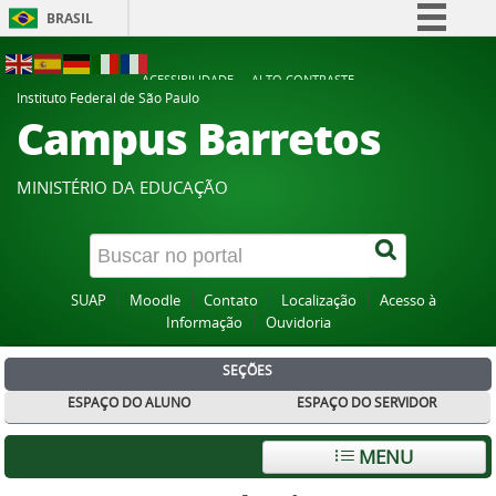
BRASIL
Simplifique!
ACESSIBILIDADE
ALTO CONTRASTE
Comunica BR
Instituto Federal de São Paulo
Campus Barretos
Participe
Acesso à informação
MINISTÉRIO DA EDUCAÇÃO
Legislação
Canais
SUAP
Moodle
Contato
Localização
Acesso à
Informação
Ouvidoria
SEÇÕES
ESPAÇO DO ALUNO
ESPAÇO DO SERVIDOR
MENU