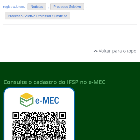
registrado em:
Notícias
,
Processo Seletivo
,
Processo Seletivo Professor Substituto
Voltar para o topo
Consulte o cadastro do IFSP no e-MEC