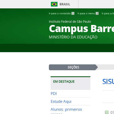
BRASIL
Ir para o conteúdo
1
Ir para o menu
2
Ir para a
Instituto Federal de São Paulo
Campus Barr
MINISTÉRIO DA EDUCAÇÃO
SEÇÕES
SIS
EM DESTAQUE
PDI
Estude Aqui
Alunos: primeiros
07