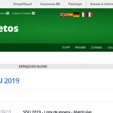
Simplifique!
Comunica BR
Participe
Acesso à infor
 busca
3
Ir para o rodapé
4
etos
SUAP
Moodle
Contato
Loc
ESPAÇO DO ALUNO
U 2019
/02/19
SISU 2019 - Lista de espera - Matrículas