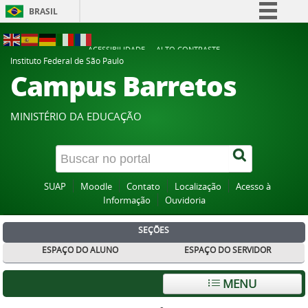
BRASIL
Simplifique!
ACESSIBILIDADE
ALTO CONTRASTE
Comunica BR
Instituto Federal de São Paulo
Campus Barretos
Participe
Acesso à informação
MINISTÉRIO DA EDUCAÇÃO
Legislação
Canais
SUAP
Moodle
Contato
Localização
Acesso à
Informação
Ouvidoria
SEÇÕES
ESPAÇO DO ALUNO
ESPAÇO DO SERVIDOR
MENU