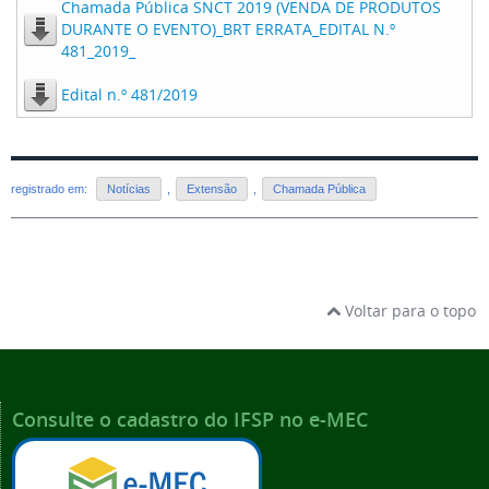
Chamada Pública SNCT 2019 (VENDA DE PRODUTOS
DURANTE O EVENTO)_BRT ERRATA_EDITAL N.º
481_2019_
Edital n.º 481/2019
registrado em:
Notícias
,
Extensão
,
Chamada Pública
Voltar para o topo
Consulte o cadastro do IFSP no e-MEC