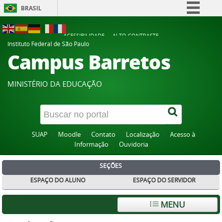
BRASIL
Simplifique!
ACESSIBILIDADE
ALTO CONTRASTE
Comunica BR
Instituto Federal de São Paulo
Campus Barretos
Participe
Acesso à informação
MINISTÉRIO DA EDUCAÇÃO
Legislação
Canais
SUAP
Moodle
Contato
Localização
Acesso à
Informação
Ouvidoria
SEÇÕES
ESPAÇO DO ALUNO
ESPAÇO DO SERVIDOR
MENU