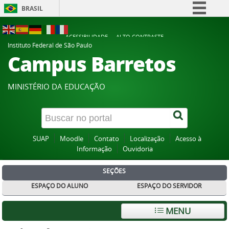
BRASIL
Simplifique!
ACESSIBILIDADE
ALTO CONTRASTE
Comunica BR
Instituto Federal de São Paulo
Campus Barretos
Participe
Acesso à informação
MINISTÉRIO DA EDUCAÇÃO
Legislação
Canais
SUAP
Moodle
Contato
Localização
Acesso à
Informação
Ouvidoria
SEÇÕES
ESPAÇO DO ALUNO
ESPAÇO DO SERVIDOR
MENU