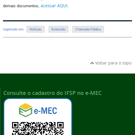
acessar AQUI
.
demais documentos,
registrado em:
Notícias
,
Extensão
,
Chamada Pública
Voltar para o topo
Consulte o cadastro do IFSP no e-MEC