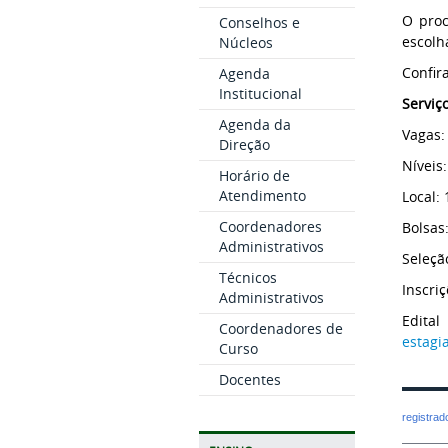
O proc
Conselhos e
escolh
Núcleos
Confir
Agenda
Institucional
Serviç
Agenda da
Vagas:
Direção
Níveis
Horário de
Atendimento
Local:
Coordenadores
Bolsas
Administrativos
Seleçã
Técnicos
Inscri
Administrativos
Edit
Coordenadores de
estagi
Curso
Docentes
registra