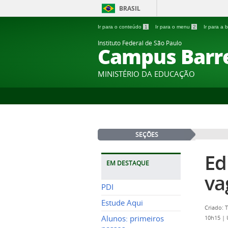
BRASIL
Ir para o conteúdo
1
Ir para o menu
2
Ir para a
Instituto Federal de São Paulo
Campus Barr
MINISTÉRIO DA EDUCAÇÃO
SEÇÕES
Ed
EM DESTAQUE
va
PDI
Estude Aqui
Criado: 
Alunos: primeiros
10h15
|