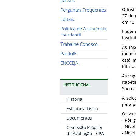
passos
O Inst
Perguntas Frequentes
27 de 
Editais
em 13 
Política de Assistência
Podem 
Estudantil
instit
Trabalhe Conosco
As ins
PartiuIF
moment
está m
ENCCEJA
híbrid
As vag
Itapet
INSTITUCIONAL
Soroca
A sele
História
para p
Estrutura Física
Os val
Documentos
- Pós-
- Nível
Comissão Própria
- Nível
de Avaliação - CPA