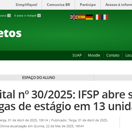
Simplifique!
Comunica BR
Participe
Acesso à infor
 busca
3
Ir para o rodapé
4
etos
SUAP
Moodle
Contato
Loc
ESPAÇO DO ALUNO
ital nº 30/2025: IFSP abre
gas de estágio em 13 uni
Terça, 01 de Abril de 2025, 10h14
|
Publicado: Terça, 01 de Abril de 2025,
Última atualização em Quinta, 22 de Mai de 2025, 16h41