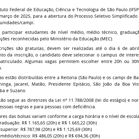
ituto Federal de Educação, Ciência e Tecnologia de São Paulo (IFSP
março de 2025, para a abertura do Processo Seletivo Simplificado 
unidades/campi.
participar estudantes de nível médio, médio técnico, gradua
uições reconhecidas pelo Ministério da Educação (MEC).
crições são gratuitas, devem ser realizadas até o dia 6 de abr
o da inscrição, o candidato deve selecionar o campus de intere
atriculado. Algumas vagas permitem escolher entre 20h ou 30
o.
as estão distribuídas entre a Reitoria (São Paulo) e os campi de Ba
ininga, Jacareí, Matão, Presidente Epitácio, São João da Boa Vis
ba e Suzano.
ção segue as diretrizes da Lei nº 11.788/2008 (lei do estágio) e no
essoas negras e para pessoas com deficiência.
ores das bolsas variam conforme a carga horária e o nível de escol
graduação: R$ 1.165,65 (20h) e R$ 1.665,22 (30h)
 superior: R$ 787,98 (20h) e R$ 1.125,69 (30h)
 médio/técnico: R$ 486,05 (20h) e R$ 694,36 (30h)