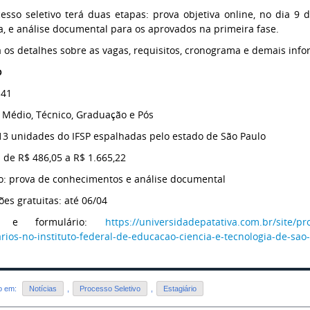
esso seletivo terá duas etapas: prova objetiva online, no dia 9 
a, e análise documental para os aprovados na primeira fase.
a os detalhes sobre as vagas, requisitos, cronograma e demais in
o
 41
: Médio, Técnico, Graduação e Pós
 13 unidades do IFSP espalhadas pelo estado de São Paulo
: de R$ 486,05 a R$ 1.665,22
o: prova de conhecimentos e análise documental
ções gratuitas: até 06/04
al e formulário:
https://universidadepatativa.com.br/site/p
arios-no-instituto-federal-de-educacao-ciencia-e-tecnologia-de-sao
do em:
Notícias
,
Processo Seletivo
,
Estagiário