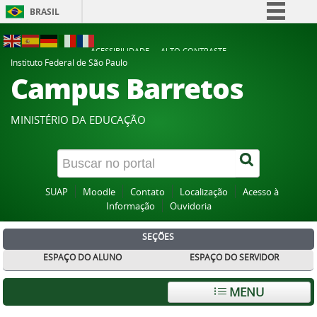
BRASIL
Simplifique!
ACESSIBILIDADE
ALTO CONTRASTE
Comunica BR
Instituto Federal de São Paulo
Campus Barretos
Participe
Acesso à informação
MINISTÉRIO DA EDUCAÇÃO
Legislação
Canais
SUAP
Moodle
Contato
Localização
Acesso à
Informação
Ouvidoria
SEÇÕES
ESPAÇO DO ALUNO
ESPAÇO DO SERVIDOR
MENU