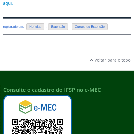
aqui.
registrado em:
Notícias
,
Extensão
,
Cursos de Extensão
Voltar para o topo
Consulte o cadastro do IFSP no e-MEC