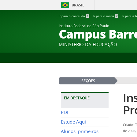
BRASIL
Ir para o conteúdo
1
Ir para o menu
2
Ir para a
Instituto Federal de São Paulo
Campus Barr
MINISTÉRIO DA EDUCAÇÃO
SEÇÕES
In
EM DESTAQUE
Pr
PDI
Estude Aqui
Criado: 
Alunos: primeiros
de 2026,