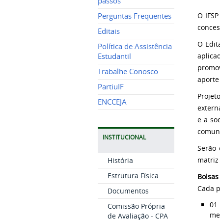
passos
O IFSP
Perguntas Frequentes
conces
Editais
O Edit
Política de Assistência
aplica
Estudantil
promo
Trabalhe Conosco
aporte
PartiuIF
Projet
ENCCEJA
extern
e a so
comuni
INSTITUCIONAL
Serão 
matriz
História
Estrutura Física
Bolsas
Cada p
Documentos
01 
Comissão Própria
me
de Avaliação - CPA