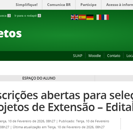
Simplifique!
Comunica BR
Participe
Acesso à infor
 busca
3
Ir para o rodapé
4
etos
SUAP
Moodle
Contato
Loc
ESPAÇO DO ALUNO
scrições abertas para sele
ojetos de Extensão – Edita
Terça, 10 de Fevereiro de 2026, 08h27
|
Publicado: Terça, 10 de Fevereiro
 08h27
|
Última atualização em Terça, 10 de Fevereiro de 2026, 08h27