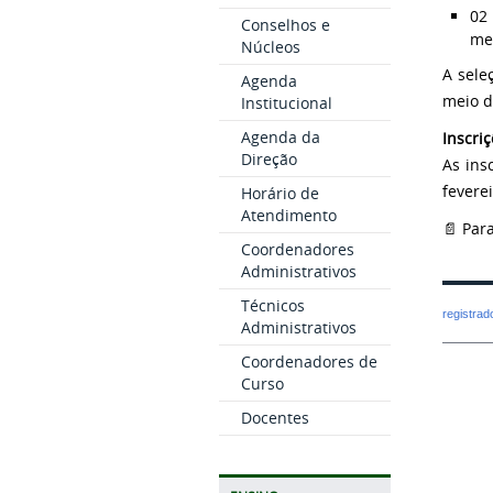
02 
Conselhos e
men
Núcleos
A sele
Agenda
meio de
Institucional
Agenda da
Inscri
Direção
As ins
fevere
Horário de
Atendimento
📄 Par
Coordenadores
Administrativos
Técnicos
registra
Administrativos
Coordenadores de
Curso
Docentes