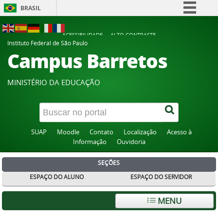
BRASIL
Simplifique!
ACESSIBILIDADE
ALTO CONTRASTE
Comunica BR
Instituto Federal de São Paulo
Campus Barretos
Participe
Acesso à informação
MINISTÉRIO DA EDUCAÇÃO
Legislação
Canais
SUAP
Moodle
Contato
Localização
Acesso à
Informação
Ouvidoria
SEÇÕES
ESPAÇO DO ALUNO
ESPAÇO DO SERVIDOR
MENU