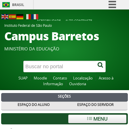
BRASIL
Simplifique!
ACESSIBILIDADE
ALTO CONTRASTE
Comunica BR
Instituto Federal de São Paulo
Campus Barretos
Participe
Acesso à informação
MINISTÉRIO DA EDUCAÇÃO
Legislação
Canais
SUAP
Moodle
Contato
Localização
Acesso à
Informação
Ouvidoria
SEÇÕES
ESPAÇO DO ALUNO
ESPAÇO DO SERVIDOR
MENU