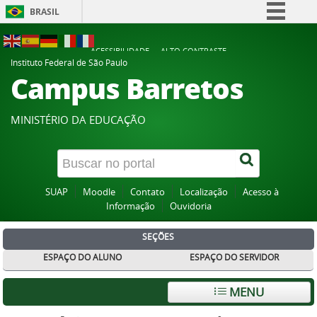
BRASIL
Simplifique!
ACESSIBILIDADE
ALTO CONTRASTE
Comunica BR
Instituto Federal de São Paulo
Campus Barretos
Participe
Acesso à informação
MINISTÉRIO DA EDUCAÇÃO
Legislação
Canais
SUAP
Moodle
Contato
Localização
Acesso à
Informação
Ouvidoria
SEÇÕES
ESPAÇO DO ALUNO
ESPAÇO DO SERVIDOR
MENU