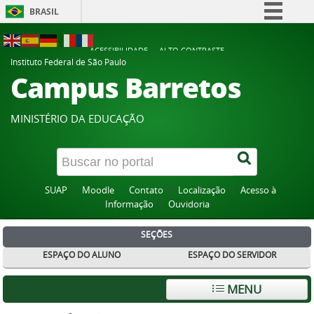
BRASIL
Simplifique!
ACESSIBILIDADE
ALTO CONTRASTE
Comunica BR
Instituto Federal de São Paulo
Campus Barretos
Participe
Acesso à informação
MINISTÉRIO DA EDUCAÇÃO
Legislação
Canais
SUAP
Moodle
Contato
Localização
Acesso à
Informação
Ouvidoria
SEÇÕES
ESPAÇO DO ALUNO
ESPAÇO DO SERVIDOR
MENU