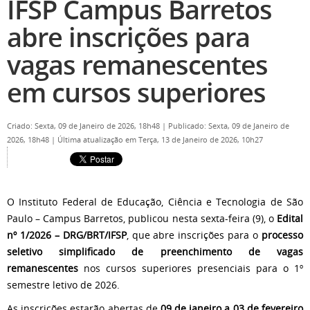
IFSP Campus Barretos
abre inscrições para
vagas remanescentes
em cursos superiores
Criado: Sexta, 09 de Janeiro de 2026, 18h48
|
Publicado: Sexta, 09 de Janeiro de
2026, 18h48
|
Última atualização em Terça, 13 de Janeiro de 2026, 10h27
O Instituto Federal de Educação, Ciência e Tecnologia de São
Paulo – Campus Barretos, publicou nesta sexta-feira (9), o
Edital
nº 1/2026 – DRG/BRT/IFSP
, que abre inscrições para o
processo
seletivo simplificado de preenchimento de vagas
remanescentes
nos cursos superiores presenciais para o 1º
semestre letivo de 2026.
As inscrições estarão abertas de
09 de janeiro a 03 de fevereiro