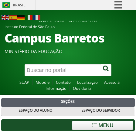
BRASIL
Simplifique!
ACESSIBILIDADE
ALTO CONTRASTE
Comunica BR
Instituto Federal de São Paulo
Campus Barretos
Participe
Acesso à informação
MINISTÉRIO DA EDUCAÇÃO
Legislação
Canais
SUAP
Moodle
Contato
Localização
Acesso à
Informação
Ouvidoria
SEÇÕES
ESPAÇO DO ALUNO
ESPAÇO DO SERVIDOR
MENU