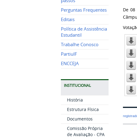
passos
De 08 
Perguntas Frequentes
Câmpus
Editais
Votaçã
Política de Assistência
Estudantil
Trabalhe Conosco
PartiuIF
ENCCEJA
INSTITUCIONAL
História
Estrutura Física
registra
Documentos
Comissão Própria
de Avaliação - CPA