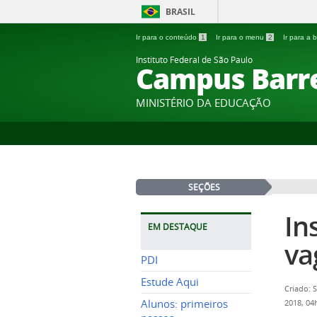
BRASIL
Ir para o conteúdo
1
Ir para o menu
2
Ir para a
Instituto Federal de São Paulo
Campus Barr
MINISTÉRIO DA EDUCAÇÃO
SEÇÕES
In
EM DESTAQUE
va
PDI
Estude Aqui
Criado: 
Alunos: primeiros
2018, 0