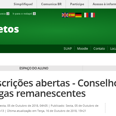
Simplifique!
Comunica BR
Participe
Acesso à infor
 busca
3
Ir para o rodapé
4
etos
SUAP
Moodle
Contato
Loc
ESPAÇO DO ALUNO
scrições abertas - Consel
gas remanescentes
Sexta, 05 de Outubro de 2018, 04h05
|
Publicado: Sexta, 05 de Outubro de
4h13
|
Última atualização em Terça, 16 de Outubro de 2018, 15h21