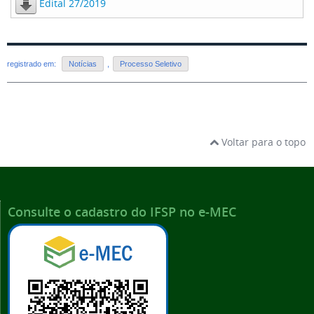
Edital 27/2019
registrado em:
Notícias
,
Processo Seletivo
Voltar para o topo
Consulte o cadastro do IFSP no e-MEC