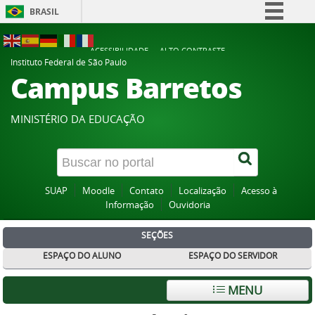
BRASIL
Simplifique!
ACESSIBILIDADE
ALTO CONTRASTE
Comunica BR
Instituto Federal de São Paulo
Campus Barretos
Participe
Acesso à informação
MINISTÉRIO DA EDUCAÇÃO
Legislação
Canais
SUAP
Moodle
Contato
Localização
Acesso à
Informação
Ouvidoria
SEÇÕES
ESPAÇO DO ALUNO
ESPAÇO DO SERVIDOR
MENU