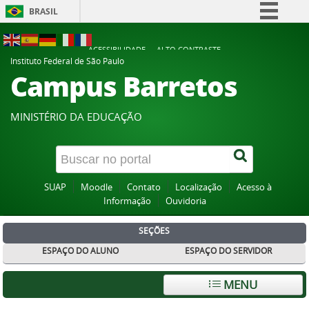
BRASIL
Simplifique!
ACESSIBILIDADE
ALTO CONTRASTE
Comunica BR
Instituto Federal de São Paulo
Campus Barretos
Participe
Acesso à informação
MINISTÉRIO DA EDUCAÇÃO
Legislação
Canais
SUAP
Moodle
Contato
Localização
Acesso à
Informação
Ouvidoria
SEÇÕES
ESPAÇO DO ALUNO
ESPAÇO DO SERVIDOR
MENU