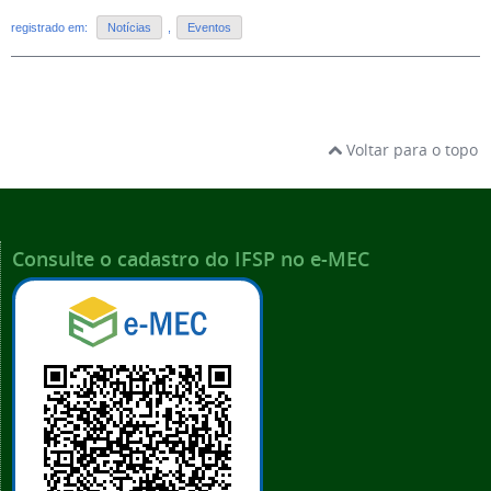
registrado em:
Notícias
,
Eventos
Voltar para o topo
Consulte o cadastro do IFSP no e-MEC