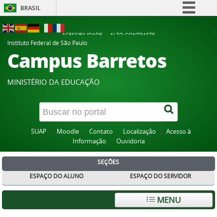
BRASIL
Simplifique!
ACESSIBILIDADE
ALTO CONTRASTE
Comunica BR
Instituto Federal de São Paulo
Campus Barretos
Participe
Acesso à informação
MINISTÉRIO DA EDUCAÇÃO
Legislação
Canais
SUAP
Moodle
Contato
Localização
Acesso à
Informação
Ouvidoria
SEÇÕES
ESPAÇO DO ALUNO
ESPAÇO DO SERVIDOR
MENU