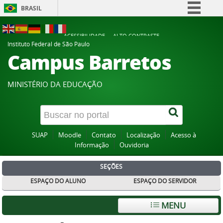
BRASIL
Simplifique!
ACESSIBILIDADE
ALTO CONTRASTE
Comunica BR
Instituto Federal de São Paulo
Campus Barretos
Participe
Acesso à informação
MINISTÉRIO DA EDUCAÇÃO
Legislação
Canais
SUAP
Moodle
Contato
Localização
Acesso à
Informação
Ouvidoria
SEÇÕES
ESPAÇO DO ALUNO
ESPAÇO DO SERVIDOR
MENU