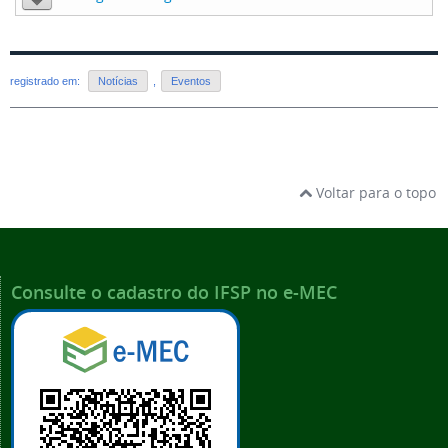
registrado em:
Notícias
,
Eventos
Voltar para o topo
Consulte o cadastro do IFSP no e-MEC