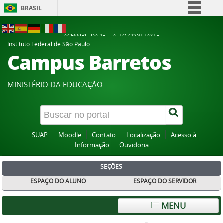
BRASIL
Simplifique!
ACESSIBILIDADE
ALTO CONTRASTE
Comunica BR
Instituto Federal de São Paulo
Campus Barretos
Participe
Acesso à informação
MINISTÉRIO DA EDUCAÇÃO
Legislação
Canais
SUAP
Moodle
Contato
Localização
Acesso à
Informação
Ouvidoria
SEÇÕES
ESPAÇO DO ALUNO
ESPAÇO DO SERVIDOR
MENU