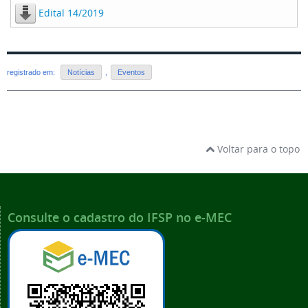
Edital 14/2019
registrado em:
Notícias
,
Eventos
Voltar para o topo
Consulte o cadastro do IFSP no e-MEC