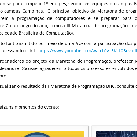
am-se para competir 18 equipes, sendo seis equipes do campus Ba
o campus Campinas. O principal objetivo da Maratona de progr
carem a programação de computadores e se preparar para o
cerão ao longo do ano, como a III Maratona de programação Int
ociedade Brasileira de Computação).
to foi transmitido por meio de uma
live
com a participação dos p
a acessando o link:
https://www.youtube.com/watch?v=3KcL0Bevbd
rdenadores do projeto da Maratona de Programação, professor 
Alexandre Dócusse, agradecem a todos os professores envolvidos 
nto.
isualizar o resultado da I Maratona de Programação BHC, consulte o
alguns momentos do evento: