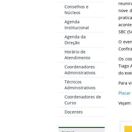
reunir
Conselhos e
nove d
Núcleos
prati
Agenda
aconte
Institucional
SBC (S
Agenda da
O even
Direção
Confir
Horário de
Atendimento
Os coo
Tiago 
Coordenadores
Administrativos
do eve
Técnicos
Para v
Administrativos
Placar
Coordenadores de
Curso
Vejam 
Docentes