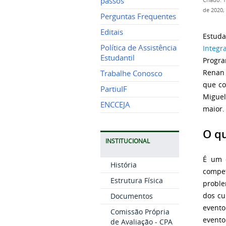
passos
Criado: 
de 2020,
Perguntas Frequentes
Editais
Estud
Política de Assistência
Integr
Estudantil
Progra
Renan 
Trabalhe Conosco
que co
PartiuIF
Miguel
ENCCEJA
maior
O q
INSTITUCIONAL
É um 
História
compe
Estrutura Física
proble
dos cu
Documentos
evento
Comissão Própria
evento
de Avaliação - CPA