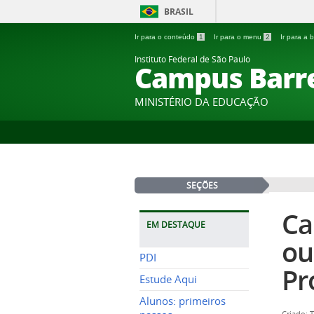
BRASIL
Ir para o conteúdo
1
Ir para o menu
2
Ir para a
Instituto Federal de São Paulo
Campus Barr
MINISTÉRIO DA EDUCAÇÃO
SEÇÕES
Ca
EM DESTAQUE
ou
PDI
Pr
Estude Aqui
Alunos: primeiros