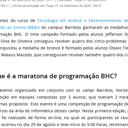
Terça, 01 de Setembro de 2020, 15h11
|
Publicado: Terça, 01 de Setembro
 15h11
|
Última atualização em Terça, 01 de Setembro de 2020, 15h14
antes do curso de
Tecnologia em Análise e Desenvolvimento d
ado ao Ensino Médio
do campus Barretos ganharam as medalhas
mação BHC. O time campeão formado pelos alunos Jefferson D
Silva de Oliveira conseguiu resolver quatro dos cinco problemas
nquistou a medalha de bronze é formado pelos alunos Otavio Torne
 Mateus Macedo, que conseguiram resolver também quatro dos 
.
ue é a maratona de programação BHC?
evento organizado em conjunto com os campi Barretos, Horto
tição em equipes compostas por 3 alunos, que tiveram 2 hor
mas propostos. Este evento é uma competição de programação d
rsos da área de informática destes campi. Nesta primeira edição,
 foi realizado de forma on-line, na qual os participantes se re
 ocorreu no dia 29 de agosto e teve início às 9:00 horas, terminand