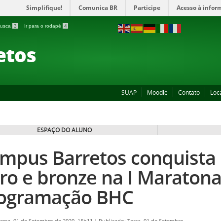
Simplifique!
Comunica BR
Participe
Acesso à infor
 busca
3
Ir para o rodapé
4
etos
SUAP
Moodle
Contato
Loc
ESPAÇO DO ALUNO
mpus Barretos conquista
ro e bronze na I Maratona
ogramação BHC