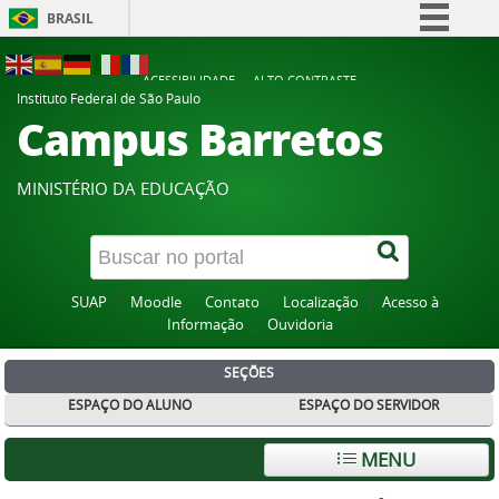
BRASIL
Simplifique!
ACESSIBILIDADE
ALTO CONTRASTE
Comunica BR
Instituto Federal de São Paulo
Campus Barretos
Participe
Acesso à informação
MINISTÉRIO DA EDUCAÇÃO
Legislação
Canais
SUAP
Moodle
Contato
Localização
Acesso à
Informação
Ouvidoria
SEÇÕES
ESPAÇO DO ALUNO
ESPAÇO DO SERVIDOR
MENU