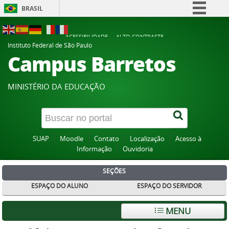
BRASIL
Simplifique!
ACESSIBILIDADE
ALTO CONTRASTE
Comunica BR
Instituto Federal de São Paulo
Campus Barretos
Participe
Acesso à informação
MINISTÉRIO DA EDUCAÇÃO
Legislação
Canais
SUAP
Moodle
Contato
Localização
Acesso à
Informação
Ouvidoria
SEÇÕES
ESPAÇO DO ALUNO
ESPAÇO DO SERVIDOR
MENU