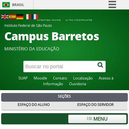
BRASIL
Simplifique!
ACESSIBILIDADE
ALTO CONTRASTE
Comunica BR
Instituto Federal de São Paulo
Campus Barretos
Participe
Acesso à informação
MINISTÉRIO DA EDUCAÇÃO
Legislação
Canais
SUAP
Moodle
Contato
Localização
Acesso à
Informação
Ouvidoria
SEÇÕES
ESPAÇO DO ALUNO
ESPAÇO DO SERVIDOR
MENU