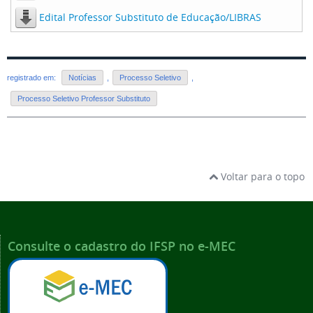
Edital Professor Substituto de Educação/LIBRAS
registrado em:
Notícias
,
Processo Seletivo
,
Processo Seletivo Professor Substituto
Voltar para o topo
Consulte o cadastro do IFSP no e-MEC