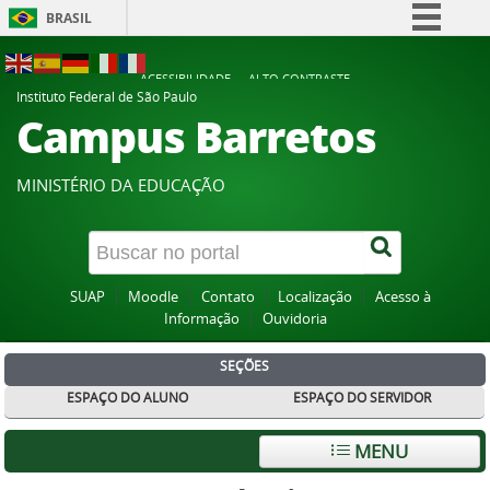
BRASIL
Simplifique!
ACESSIBILIDADE
ALTO CONTRASTE
Comunica BR
Instituto Federal de São Paulo
Campus Barretos
Participe
Acesso à informação
MINISTÉRIO DA EDUCAÇÃO
Legislação
Canais
SUAP
Moodle
Contato
Localização
Acesso à
Informação
Ouvidoria
SEÇÕES
ESPAÇO DO ALUNO
ESPAÇO DO SERVIDOR
MENU