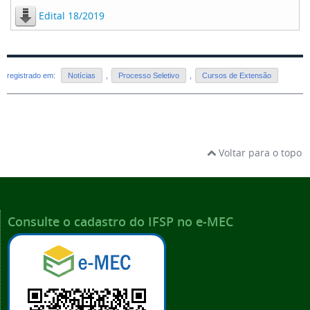
Edital 18/2019
registrado em:
Notícias
,
Processo Seletivo
,
Cursos de Extensão
Voltar para o topo
Consulte o cadastro do IFSP no e-MEC