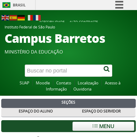
BRASIL
Simplifique!
ACESSIBILIDADE
ALTO CONTRASTE
Comunica BR
Instituto Federal de São Paulo
Campus Barretos
Participe
Acesso à informação
MINISTÉRIO DA EDUCAÇÃO
Legislação
Canais
SUAP
Moodle
Contato
Localização
Acesso à
Informação
Ouvidoria
SEÇÕES
ESPAÇO DO ALUNO
ESPAÇO DO SERVIDOR
MENU