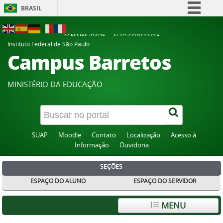
BRASIL
Simplifique!
ACESSIBILIDADE
ALTO CONTRASTE
Comunica BR
Instituto Federal de São Paulo
Campus Barretos
Participe
Acesso à informação
MINISTÉRIO DA EDUCAÇÃO
Legislação
Canais
SUAP
Moodle
Contato
Localização
Acesso à
Informação
Ouvidoria
SEÇÕES
ESPAÇO DO ALUNO
ESPAÇO DO SERVIDOR
MENU