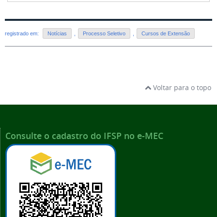
registrado em:
Notícias
,
Processo Seletivo
,
Cursos de Extensão
Voltar para o topo
Consulte o cadastro do IFSP no e-MEC