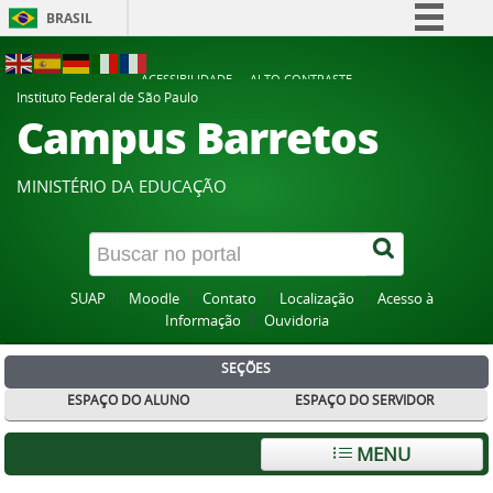
BRASIL
Simplifique!
ACESSIBILIDADE
ALTO CONTRASTE
Comunica BR
Instituto Federal de São Paulo
Campus Barretos
Participe
Acesso à informação
MINISTÉRIO DA EDUCAÇÃO
Legislação
Canais
SUAP
Moodle
Contato
Localização
Acesso à
Informação
Ouvidoria
SEÇÕES
ESPAÇO DO ALUNO
ESPAÇO DO SERVIDOR
MENU