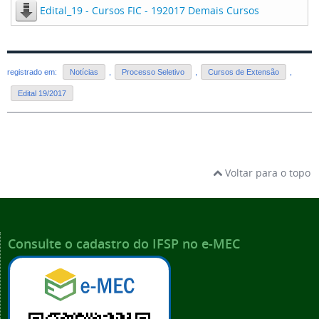
Edital_19 - Cursos FIC - 192017 Demais Cursos
registrado em:
Notícias
,
Processo Seletivo
,
Cursos de Extensão
,
Edital 19/2017
Voltar para o topo
Consulte o cadastro do IFSP no e-MEC