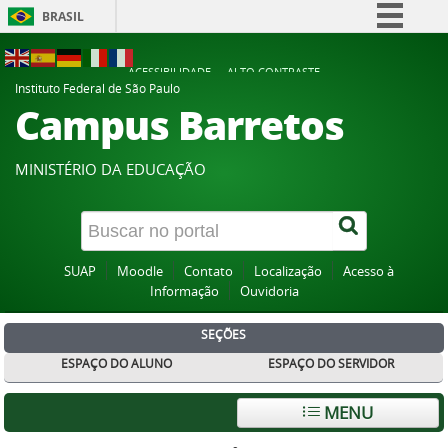
BRASIL
Simplifique!
ACESSIBILIDADE
ALTO CONTRASTE
Comunica BR
Instituto Federal de São Paulo
Campus Barretos
Participe
Acesso à informação
MINISTÉRIO DA EDUCAÇÃO
Legislação
Canais
SUAP
Moodle
Contato
Localização
Acesso à
Informação
Ouvidoria
SEÇÕES
ESPAÇO DO ALUNO
ESPAÇO DO SERVIDOR
MENU