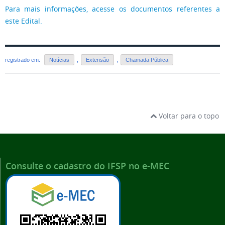
Para mais informações, acesse os documentos referentes a
este Edital.
registrado em:
Notícias
,
Extensão
,
Chamada Pública
Voltar para o topo
Consulte o cadastro do IFSP no e-MEC