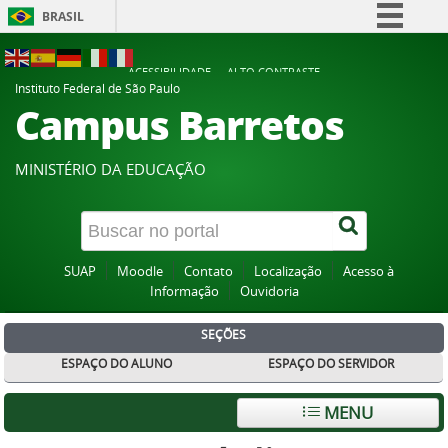
BRASIL
Simplifique!
ACESSIBILIDADE
ALTO CONTRASTE
Comunica BR
Instituto Federal de São Paulo
Campus Barretos
Participe
Acesso à informação
MINISTÉRIO DA EDUCAÇÃO
Legislação
Canais
SUAP
Moodle
Contato
Localização
Acesso à
Informação
Ouvidoria
SEÇÕES
ESPAÇO DO ALUNO
ESPAÇO DO SERVIDOR
MENU