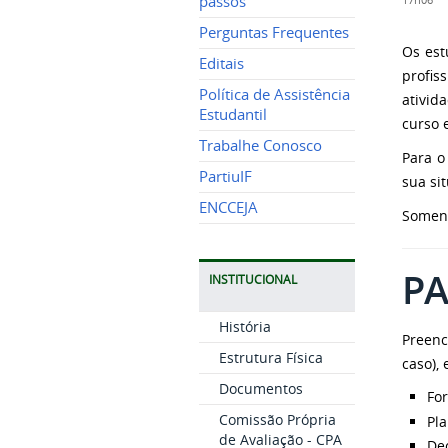
passos
17h06
Perguntas Frequentes
Os est
Editais
profis
Política de Assistência
ativid
Estudantil
curso 
Trabalhe Conosco
Para o
PartiuIF
sua si
ENCCEJA
Soment
PA
INSTITUCIONAL
História
Preenc
Estrutura Física
caso),
Documentos
For
Comissão Própria
Pla
de Avaliação - CPA
De