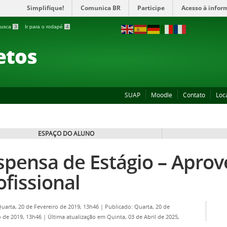
Simplifique!
Comunica BR
Participe
Acesso à infor
 busca
3
Ir para o rodapé
4
etos
SUAP
Moodle
Contato
Loc
ESPAÇO DO ALUNO
spensa de Estágio – Apro
ofissional
Quarta, 20 de Fevereiro de 2019, 13h46
|
Publicado: Quarta, 20 de
o de 2019, 13h46
|
Última atualização em Quinta, 03 de Abril de 2025,