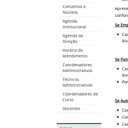
Conselhos e
Aprese
Núcleos
confor
Agenda
Se Emp
Institucional
Car
Agenda da
qua
Direção
Horário de
Atendimento
Se Fun
Coordenadores
Car
Administrativos
qua
Técnicos
Por
Administrativos
Coordenadores de
Curso
Se Aut
Docentes
Com
Co
Car