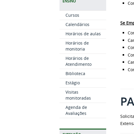
ENSINO
Con
Cursos
Se Emp
Calendários
Con
Horários de aulas
Car
Horários de
Com
monitoria
Com
Horários de
Car
Atendimento
Con
Biblioteca
Estágio
Visitas
PA
monitoradas
Agenda de
Avaliações
Solici
Extens