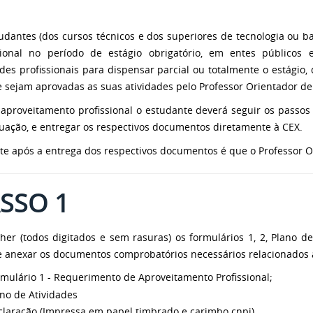
udantes (dos cursos técnicos e dos superiores de tecnologia ou b
sional no período de estágio obrigatório, em entes públicos 
ades profissionais para dispensar parcial ou totalmente o estágio
e sejam aprovadas as suas atividades pelo Professor Orientador de
 aproveitamento profissional o estudante deverá seguir os passos
tuação, e entregar os respectivos documentos diretamente à CEX.
e após a entrega dos respectivos documentos é que o Professor Or
SSO 1
her (todos digitados e sem rasuras) os formulários 1, 2, Plano d
 e anexar os documentos comprobatórios necessários relacionados 
mulário 1 - Requerimento de Aproveitamento Profissional;
no de Atividades
claração (Impressa em papel timbrado e carimbo cnpj).