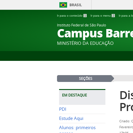
BRASIL
Ir para o conteúdo
1
Ir para o menu
2
Ir para a
Instituto Federal de São Paulo
Campus Barr
MINISTÉRIO DA EDUCAÇÃO
SEÇÕES
Di
EM DESTAQUE
Pr
PDI
Estude Aqui
Criado: 
Alunos: primeiros
Fevereir