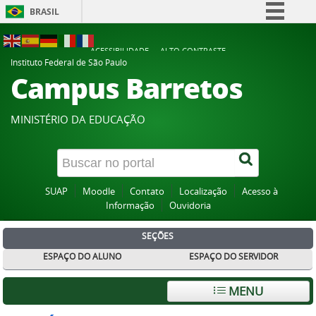
BRASIL
Simplifique!
ACESSIBILIDADE
ALTO CONTRASTE
Comunica BR
Instituto Federal de São Paulo
Campus Barretos
Participe
Acesso à informação
MINISTÉRIO DA EDUCAÇÃO
Legislação
Canais
SUAP
Moodle
Contato
Localização
Acesso à
Informação
Ouvidoria
SEÇÕES
ESPAÇO DO ALUNO
ESPAÇO DO SERVIDOR
MENU