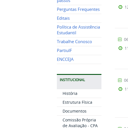
passos
1
Perguntas Frequentes
Editais
Política de Assistência
Estudantil
06
Trabalhe Conosco
1
PartiuIF
ENCCEJA
06
INSTITUCIONAL
1
História
Estrutura Física
Documentos
Comissão Própria
de Avaliação - CPA