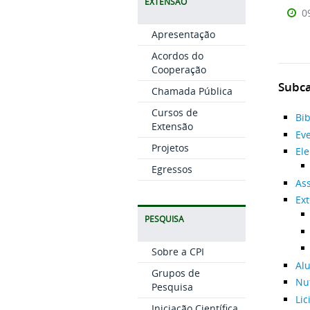
EXTENSÃO
0
Apresentação
Acordos do
Cooperação
Subca
Chamada Pública
Cursos de
Bib
Extensão
Ev
Projetos
Ele
Egressos
Ass
Ex
PESQUISA
Sobre a CPI
Al
Grupos de
Nu
Pesquisa
Lic
Iniciação Científica