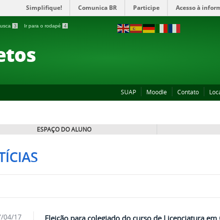
Simplifique!
Comunica BR
Participe
Acesso à infor
 busca
3
Ir para o rodapé
4
etos
SUAP
Moodle
Contato
Loc
ESPAÇO DO ALUNO
ÍCIAS
/04/17
Eleição para colegiado do curso de Licenciatura em