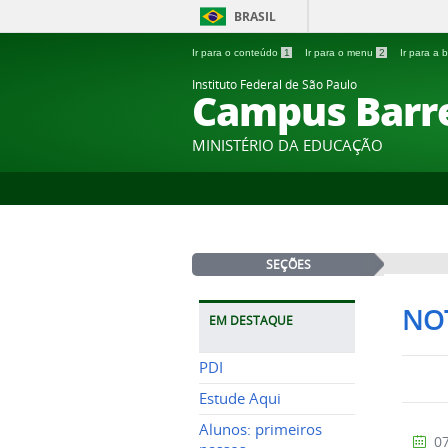
BRASIL
Ir para o conteúdo
1
Ir para o menu
2
Ir para a
Instituto Federal de São Paulo
Campus Barr
MINISTÉRIO DA EDUCAÇÃO
SEÇÕES
NOT
EM DESTAQUE
PDI
Estude Aqui
Alunos: primeiros
07