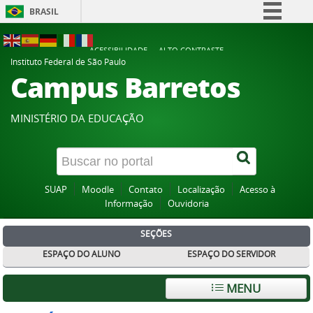
BRASIL
Simplifique!
ACESSIBILIDADE
ALTO CONTRASTE
Comunica BR
Instituto Federal de São Paulo
Campus Barretos
Participe
Acesso à informação
MINISTÉRIO DA EDUCAÇÃO
Legislação
Canais
SUAP
Moodle
Contato
Localização
Acesso à
Informação
Ouvidoria
SEÇÕES
ESPAÇO DO ALUNO
ESPAÇO DO SERVIDOR
MENU