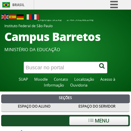
BRASIL
Simplifique!
ACESSIBILIDADE
ALTO CONTRASTE
Comunica BR
Instituto Federal de São Paulo
Campus Barretos
Participe
Acesso à informação
MINISTÉRIO DA EDUCAÇÃO
Legislação
Canais
SUAP
Moodle
Contato
Localização
Acesso à
Informação
Ouvidoria
SEÇÕES
ESPAÇO DO ALUNO
ESPAÇO DO SERVIDOR
MENU